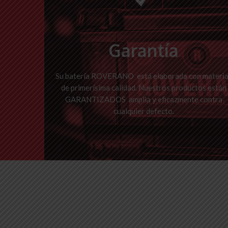
Garantía
Su batería ROVERANO está elaborada con materi
de primerísima calidad. Nuestros productos están
GARANTIZADOS amplia y eficazmente contra
cualquier defecto.
Avalada por más de 95 años de trayectoria en la fabricación de baterías.