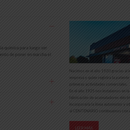
ía química para luego ser
mento de poner en marcha el
Nacimos en el año 1920 gracias al 
empresa y quien registra la patent
primeras actividades comerciales.
En el año 1925 nos instalamos en la
fabricación de acumuladores eléctr
incorporaría la línea automotor y 
al CENTENARIO continuamos con u
LEER MÁS