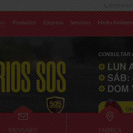
(011) 4253
cio
Productos
Empresa
Servicios
Medio Ambient


MENSAJES
FÁBRICA