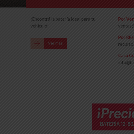
¡Encontrá la batería ideal para tu
Por Ven
vehículo!
ventas@
Por RR

Ver más
recurso
Casa Ce
info@ba