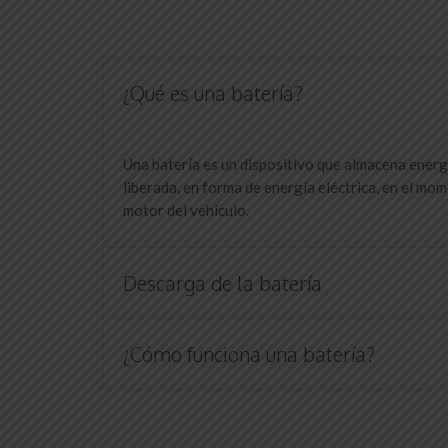
¿Qué es una batería?
Una batería es un dispositivo que almacena energ
liberada, en forma de energía eléctrica, en el mo
motor del vehículo.
Descarga de la batería
¿Cómo funciona una batería?