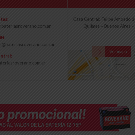
tas:
Casa Central: Felipe Amoedo 
bateriasroverano.com.ar
Quilmes – Buenos Aires –
HH:
s@bateriasroverano.com.ar

Ver mapa
ntral:
teriasroverano.com.ar