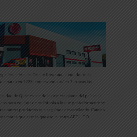
ingeniero Hércules Oreste Roverano, fundador de la
e de marca en 1923, comenzando así en Barracas las
 ciudad de Quilmes siendo la primera planta del país en la
icos para equipos de radiofonía a lo que posteriormente se
otras tantos productos que seguimos desarrollando. Camino
na marca que es más que eso, nuestro APELLIDO.